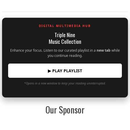
DIGITAL MULTIMEDIA HUB
Triple Nine
Music Collection
Enhance your focus. Listen to our curated playlist in a
new tab
while
you continue reading.
▶ PLAY PLAYLIST
*Opens in a new window to keep your reading uninterrupted.
Our Sponsor