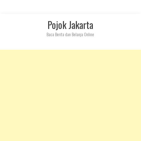
Skip
Pojok Jakarta
to
content
Baca Berita dan Belanja Online