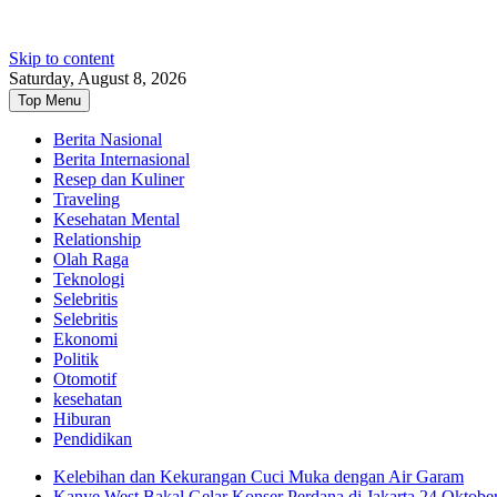
Skip to content
Saturday, August 8, 2026
Top Menu
Berita Nasional
Berita Internasional
Resep dan Kuliner
Traveling
Kesehatan Mental
Relationship
Olah Raga
Teknologi
Selebritis
Selebritis
Ekonomi
Politik
Otomotif
kesehatan
Hiburan
Pendidikan
Kelebihan dan Kekurangan Cuci Muka dengan Air Garam
Kanye West Bakal Gelar Konser Perdana di Jakarta 24 Oktobe