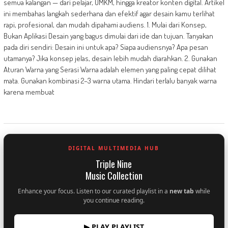
semua kalangan — dari pelajar, UMKM, hingga kreator konten digital. Artikel
ini membahas langkah sederhana dan efektif agar desain kamu terlihat
rapi, profesional, dan mudah dipahami audiens. 1. Mulai dari Konsep,
Bukan Aplikasi Desain yang bagus dimulai dari ide dan tujuan. Tanyakan
pada diri sendiri: Desain ini untuk apa? Siapa audiensnya? Apa pesan
utamanya? Jika konsep jelas, desain lebih mudah diarahkan. 2. Gunakan
Aturan Warna yang Serasi Warna adalah elemen yang paling cepat dilihat
mata. Gunakan kombinasi 2–3 warna utama. Hindari terlalu banyak warna
karena membuat
DIGITAL MULTIMEDIA HUB
Triple Nine
Music Collection
Enhance your focus. Listen to our curated playlist in a
new tab
while
you continue reading.
▶ PLAY PLAYLIST