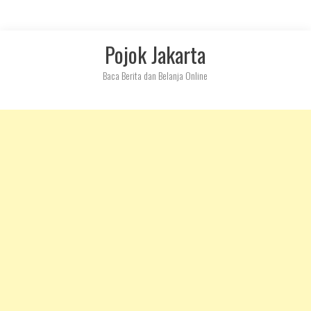
Skip
Pojok Jakarta
to
content
Baca Berita dan Belanja Online