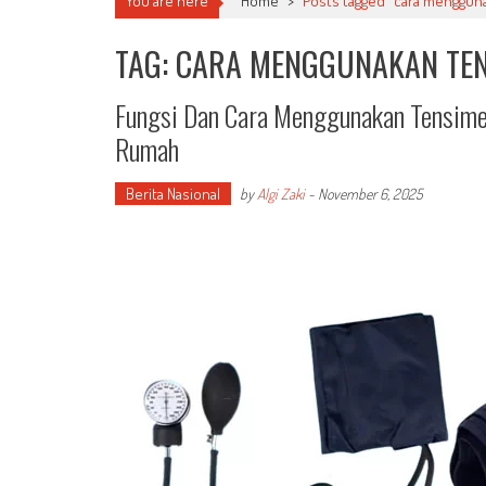
You are here
Home
>
Posts tagged "cara menggun
TAG: CARA MENGGUNAKAN TE
Fungsi Dan Cara Menggunakan Tensimet
Rumah
Berita Nasional
by
Algi Zaki
-
November 6, 2025