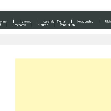
uliner
Traveling
Kesehatan Mental
Relationship
Olah
f
kesehatan
Hiburan
Pendidikan
Kalau Lagi Stres