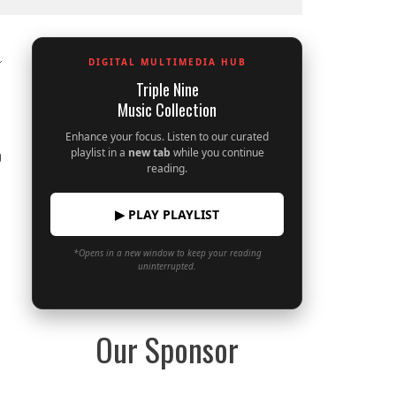
DIGITAL MULTIMEDIA HUB
Triple Nine
Music Collection
Enhance your focus. Listen to our curated
playlist in a
new tab
while you continue
0
reading.
▶ PLAY PLAYLIST
*Opens in a new window to keep your reading
uninterrupted.
Our Sponsor