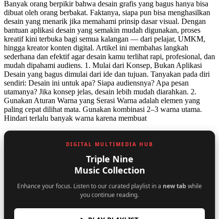
Banyak orang berpikir bahwa desain grafis yang bagus hanya bisa
dibuat oleh orang berbakat. Faktanya, siapa pun bisa menghasilkan
desain yang menarik jika memahami prinsip dasar visual. Dengan
bantuan aplikasi desain yang semakin mudah digunakan, proses
kreatif kini terbuka bagi semua kalangan — dari pelajar, UMKM,
hingga kreator konten digital. Artikel ini membahas langkah
sederhana dan efektif agar desain kamu terlihat rapi, profesional, dan
mudah dipahami audiens. 1. Mulai dari Konsep, Bukan Aplikasi
Desain yang bagus dimulai dari ide dan tujuan. Tanyakan pada diri
sendiri: Desain ini untuk apa? Siapa audiensnya? Apa pesan
utamanya? Jika konsep jelas, desain lebih mudah diarahkan. 2.
Gunakan Aturan Warna yang Serasi Warna adalah elemen yang
paling cepat dilihat mata. Gunakan kombinasi 2–3 warna utama.
Hindari terlalu banyak warna karena membuat
DIGITAL MULTIMEDIA HUB
Triple Nine
Music Collection
Enhance your focus. Listen to our curated playlist in a
new tab
while
you continue reading.