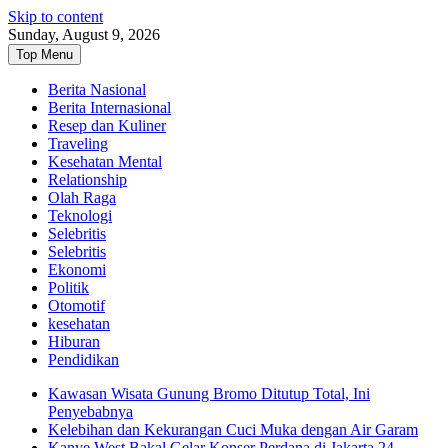
Skip to content
Sunday, August 9, 2026
Top Menu
Berita Nasional
Berita Internasional
Resep dan Kuliner
Traveling
Kesehatan Mental
Relationship
Olah Raga
Teknologi
Selebritis
Selebritis
Ekonomi
Politik
Otomotif
kesehatan
Hiburan
Pendidikan
Kawasan Wisata Gunung Bromo Ditutup Total, Ini
Penyebabnya
Kelebihan dan Kekurangan Cuci Muka dengan Air Garam
Kanye West Bakal Gelar Konser Perdana di Jakarta 24