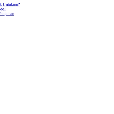
ok Untukmu?
obal
Pinjaman