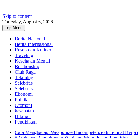
Skip to content
Thursday, August 6, 2026
Top Menu
Berita Nasional
Berita Internasional
Resep dan Kuliner
Traveling
Kesehatan Mental
Relationship
Olah Raga
Teknologi
Selebritis
Selebritis
Ekonomi
Politik
Otomotif
kesehatan
Hiburan
Pendidikan
Cara Menghadapi Weaponized Incompetence di Tempat Kerja
5 Makanan Ampuh yang Stabilkan Mood Kalau Lagi Stres