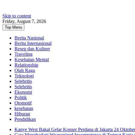
Skip to content
Friday, August 7, 2026
Top Menu
Berita Nasional
Berita Internasional
Resep dan Kuliner
Traveling
Kesehatan Mental
Relationship
Olah Raga
Teknologi
Selebritis
Selebritis
Ekonomi
Politik
Otomotif
kesehatan
Hiburan
Pendidikan
Kanye West Bakal Gelar Konser Perdana di Jakarta 24 Oktobe
Cara Menghadapi Weaponized Incompetence di Tempat Kerja