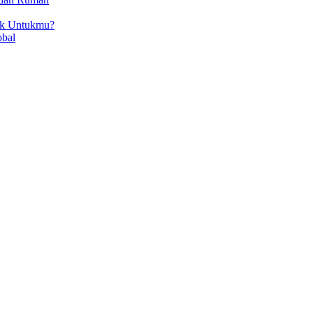
ok Untukmu?
obal