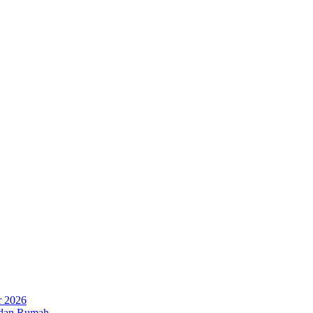
r 2026
 dan Rumah