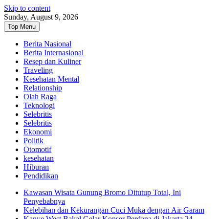
Skip to content
Sunday, August 9, 2026
Top Menu
Berita Nasional
Berita Internasional
Resep dan Kuliner
Traveling
Kesehatan Mental
Relationship
Olah Raga
Teknologi
Selebritis
Selebritis
Ekonomi
Politik
Otomotif
kesehatan
Hiburan
Pendidikan
Kawasan Wisata Gunung Bromo Ditutup Total, Ini
Penyebabnya
Kelebihan dan Kekurangan Cuci Muka dengan Air Garam
Kanye West Bakal Gelar Konser Perdana di Jakarta 24