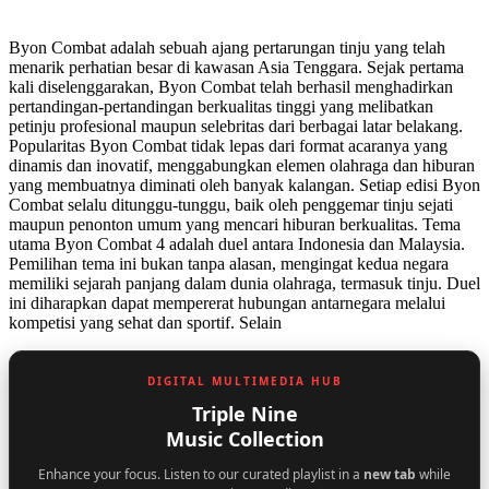
Byon Combat adalah sebuah ajang pertarungan tinju yang telah
menarik perhatian besar di kawasan Asia Tenggara. Sejak pertama
kali diselenggarakan, Byon Combat telah berhasil menghadirkan
pertandingan-pertandingan berkualitas tinggi yang melibatkan
petinju profesional maupun selebritas dari berbagai latar belakang.
Popularitas Byon Combat tidak lepas dari format acaranya yang
dinamis dan inovatif, menggabungkan elemen olahraga dan hiburan
yang membuatnya diminati oleh banyak kalangan. Setiap edisi Byon
Combat selalu ditunggu-tunggu, baik oleh penggemar tinju sejati
maupun penonton umum yang mencari hiburan berkualitas. Tema
utama Byon Combat 4 adalah duel antara Indonesia dan Malaysia.
Pemilihan tema ini bukan tanpa alasan, mengingat kedua negara
memiliki sejarah panjang dalam dunia olahraga, termasuk tinju. Duel
ini diharapkan dapat mempererat hubungan antarnegara melalui
kompetisi yang sehat dan sportif. Selain
DIGITAL MULTIMEDIA HUB
Triple Nine
Music Collection
Enhance your focus. Listen to our curated playlist in a
new tab
while