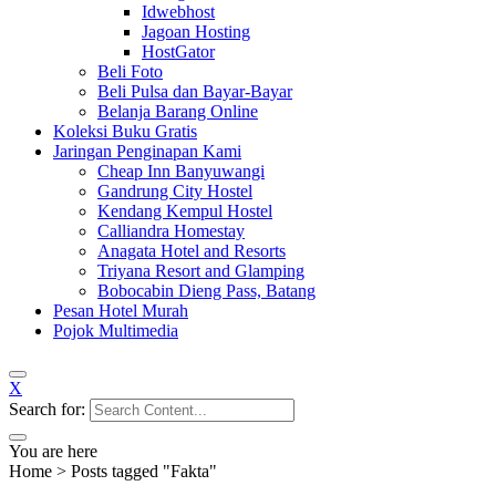
Idwebhost
Jagoan Hosting
HostGator
Beli Foto
Beli Pulsa dan Bayar-Bayar
Belanja Barang Online
Koleksi Buku Gratis
Jaringan Penginapan Kami
Cheap Inn Banyuwangi
Gandrung City Hostel
Kendang Kempul Hostel
Calliandra Homestay
Anagata Hotel and Resorts
Triyana Resort and Glamping
Bobocabin Dieng Pass, Batang
Pesan Hotel Murah
Pojok Multimedia
X
Search for:
You are here
Home
>
Posts tagged "Fakta"