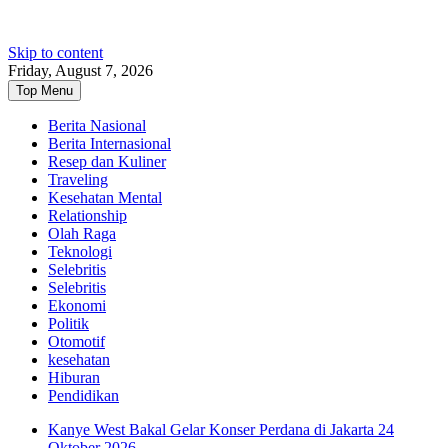
Skip to content
Friday, August 7, 2026
Top Menu
Berita Nasional
Berita Internasional
Resep dan Kuliner
Traveling
Kesehatan Mental
Relationship
Olah Raga
Teknologi
Selebritis
Selebritis
Ekonomi
Politik
Otomotif
kesehatan
Hiburan
Pendidikan
Kanye West Bakal Gelar Konser Perdana di Jakarta 24
Oktober 2026