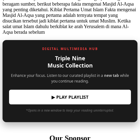
beragam sumber, berikut beberapa fakta mengenai Masjid Al-Aqsa
yang penting diketahui. Kiblat Pertama Umat Islam Fakta mengenai
Masjid Al-Aqsa yang pertama adalah ternyata tempat yang
disucikan tersebut jadi kiblat pertama untuk umat Muslim. Ketika
salat umat Islam dahulu berkiblat ke arah Yerusalem di mana Al-
Aqsa berada sebelum
DIGITAL MULTIMEDIA HUB
Triple Nine
Music Collection
Enhance your focus. Listen to our curated playlist in a
new tab
while
you continue reading.
▶ PLAY PLAYLIST
*Opens in a new window to keep your reading uninterrupted.
Our Sponsor