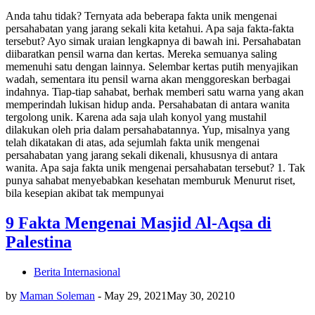
Anda tahu tidak? Ternyata ada beberapa fakta unik mengenai
persahabatan yang jarang sekali kita ketahui. Apa saja fakta-fakta
tersebut? Ayo simak uraian lengkapnya di bawah ini. Persahabatan
diibaratkan pensil warna dan kertas. Mereka semuanya saling
memenuhi satu dengan lainnya. Selembar kertas putih menyajikan
wadah, sementara itu pensil warna akan menggoreskan berbagai
indahnya. Tiap-tiap sahabat, berhak memberi satu warna yang akan
memperindah lukisan hidup anda. Persahabatan di antara wanita
tergolong unik. Karena ada saja ulah konyol yang mustahil
dilakukan oleh pria dalam persahabatannya. Yup, misalnya yang
telah dikatakan di atas, ada sejumlah fakta unik mengenai
persahabatan yang jarang sekali dikenali, khususnya di antara
wanita. Apa saja fakta unik mengenai persahabatan tersebut? 1. Tak
punya sahabat menyebabkan kesehatan memburuk Menurut riset,
bila kesepian akibat tak mempunyai
9 Fakta Mengenai Masjid Al-Aqsa di
Palestina
Berita Internasional
by
Maman Soleman
-
May 29, 2021
May 30, 2021
0