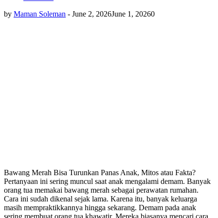
by
Maman Soleman
-
June 2, 2026
June 1, 2026
0
Bawang Merah Bisa Turunkan Panas Anak, Mitos atau Fakta?
Pertanyaan ini sering muncul saat anak mengalami demam. Banyak
orang tua memakai bawang merah sebagai perawatan rumahan.
Cara ini sudah dikenal sejak lama. Karena itu, banyak keluarga
masih mempraktikkannya hingga sekarang. Demam pada anak
sering membuat orang tua khawatir. Mereka biasanya mencari cara