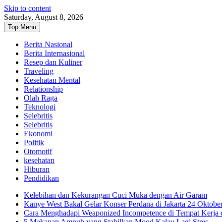
Skip to content
Saturday, August 8, 2026
Top Menu
Berita Nasional
Berita Internasional
Resep dan Kuliner
Traveling
Kesehatan Mental
Relationship
Olah Raga
Teknologi
Selebritis
Selebritis
Ekonomi
Politik
Otomotif
kesehatan
Hiburan
Pendidikan
Kelebihan dan Kekurangan Cuci Muka dengan Air Garam
Kanye West Bakal Gelar Konser Perdana di Jakarta 24 Oktobe
Cara Menghadapi Weaponized Incompetence di Tempat Kerja
5 Makanan Ampuh yang Stabilkan Mood Kalau Lagi Stres