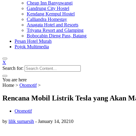
Cheap Inn Banyuwangi
Gandrung City Hostel
Kendang Kempul Hostel
Calliandra Homestay
Anagata Hotel and Resorts
Triyana Resort and Glamping
Bobocabin Dieng Pass, Batang
Pesan Hotel Murah
Pojok Multimedia
X
Search for:
You are here
Home
>
Otomotif
>
Rencana Mobil Listrik Tesla yang Akan M
Otomotif
by
lilik sumarsih
-
January 14, 2021
0