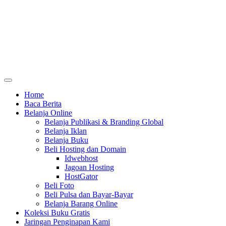
Home
Baca Berita
Belanja Online
Belanja Publikasi & Branding Global
Belanja Iklan
Belanja Buku
Beli Hosting dan Domain
Idwebhost
Jagoan Hosting
HostGator
Beli Foto
Beli Pulsa dan Bayar-Bayar
Belanja Barang Online
Koleksi Buku Gratis
Jaringan Penginapan Kami