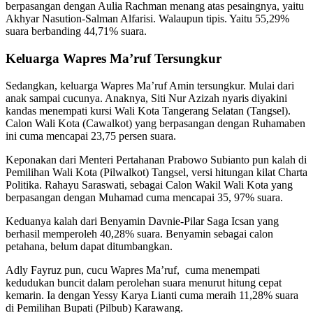
berpasangan dengan Aulia Rachman menang atas pesaingnya, yaitu
Akhyar Nasution-Salman Alfarisi. Walaupun tipis. Yaitu 55,29%
suara berbanding 44,71% suara.
Keluarga Wapres Ma’ruf Tersungkur
Sedangkan, keluarga Wapres Ma’ruf Amin tersungkur. Mulai dari
anak sampai cucunya. Anaknya, Siti Nur Azizah nyaris diyakini
kandas menempati kursi Wali Kota Tangerang Selatan (Tangsel).
Calon Wali Kota (Cawalkot) yang berpasangan dengan Ruhamaben
ini cuma mencapai 23,75 persen suara.
Keponakan dari Menteri Pertahanan Prabowo Subianto pun kalah di
Pemilihan Wali Kota (Pilwalkot) Tangsel, versi hitungan kilat Charta
Politika. Rahayu Saraswati, sebagai Calon Wakil Wali Kota yang
berpasangan dengan Muhamad cuma mencapai 35, 97% suara.
Keduanya kalah dari Benyamin Davnie-Pilar Saga Icsan yang
berhasil memperoleh 40,28% suara. Benyamin sebagai calon
petahana, belum dapat ditumbangkan.
Adly Fayruz pun, cucu Wapres Ma’ruf, cuma menempati
kedudukan buncit dalam perolehan suara menurut hitung cepat
kemarin. Ia dengan Yessy Karya Lianti cuma meraih 11,28% suara
di Pemilihan Bupati (Pilbub) Karawang.