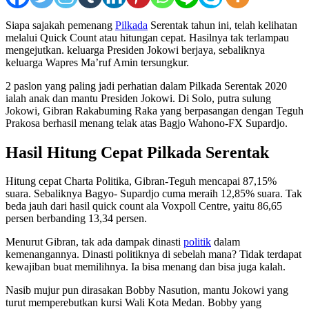
Siapa sajakah pemenang
Pilkada
Serentak tahun ini, telah kelihatan
melalui Quick Count atau hitungan cepat. Hasilnya tak terlampau
mengejutkan. keluarga Presiden Jokowi berjaya, sebaliknya
keluarga Wapres Ma’ruf Amin tersungkur.
2 paslon yang paling jadi perhatian dalam Pilkada Serentak 2020
ialah anak dan mantu Presiden Jokowi. Di Solo, putra sulung
Jokowi, Gibran Rakabuming Raka yang berpasangan dengan Teguh
Prakosa berhasil menang telak atas Bagjo Wahono-FX Supardjo.
Hasil Hitung Cepat Pilkada Serentak
Hitung cepat Charta Politika, Gibran-Teguh mencapai 87,15%
suara. Sebaliknya Bagyo- Supardjo cuma meraih 12,85% suara. Tak
beda jauh dari hasil quick count ala Voxpoll Centre, yaitu 86,65
persen berbanding 13,34 persen.
Menurut Gibran, tak ada dampak dinasti
politik
dalam
kemenangannya. Dinasti politiknya di sebelah mana? Tidak terdapat
kewajiban buat memilihnya. Ia bisa menang dan bisa juga kalah.
Nasib mujur pun dirasakan Bobby Nasution, mantu Jokowi yang
turut memperebutkan kursi Wali Kota Medan. Bobby yang