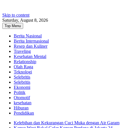
Skip to content
Saturday, August 8, 2026
Top Menu
Berita Nasional
Berita Internasional
Resep dan Kuliner
Traveling
Kesehatan Mental
Relationship
Olah Raga
Teknologi
Selebritis
Selebritis
Ekonomi
Politik
Otomotif
kesehatan
Hiburan
Pendidikan
Kelebihan dan Kekurangan Cuci Muka dengan Air Garam
Kanye West Bakal Gelar Konser Perdana di Jakarta 24