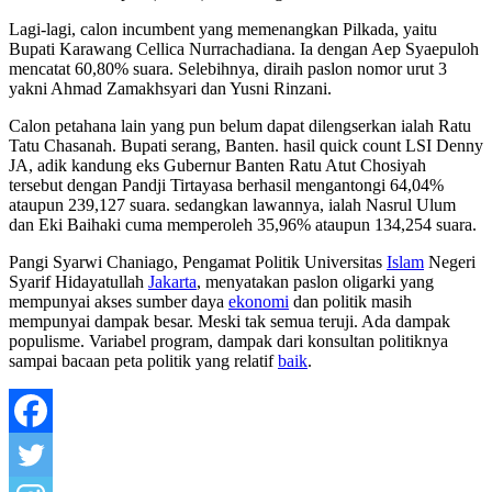
Lagi-lagi, calon incumbent yang memenangkan Pilkada, yaitu
Bupati Karawang Cellica Nurrachadiana. Ia dengan Aep Syaepuloh
mencatat 60,80% suara. Selebihnya, diraih paslon nomor urut 3
yakni Ahmad Zamakhsyari dan Yusni Rinzani.
Calon petahana lain yang pun belum dapat dilengserkan ialah Ratu
Tatu Chasanah. Bupati serang, Banten. hasil quick count LSI Denny
JA, adik kandung eks Gubernur Banten Ratu Atut Chosiyah
tersebut dengan Pandji Tirtayasa berhasil mengantongi 64,04%
ataupun 239,127 suara. sedangkan lawannya, ialah Nasrul Ulum
dan Eki Baihaki cuma memperoleh 35,96% ataupun 134,254 suara.
Pangi Syarwi Chaniago, Pengamat Politik Universitas
Islam
Negeri
Syarif Hidayatullah
Jakarta
, menyatakan paslon oligarki yang
mempunyai akses sumber daya
ekonomi
dan politik masih
mempunyai dampak besar. Meski tak semua teruji. Ada dampak
populisme. Variabel program, dampak dari konsultan politiknya
sampai bacaan peta politik yang relatif
baik
.